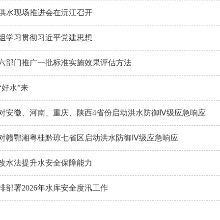
供水现场推进会在沅江召开
组学习贯彻习近平党建思想
六部门推广一批标准实施效果评估方法
“好水”来
对安徽、河南、重庆、陕西4省份启动洪水防御Ⅳ级应急响应
对赣鄂湘粤桂黔琼七省区启动洪水防御Ⅳ级应急响应
改水法提升水安全保障能力
排部署2026年水库安全度汛工作