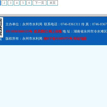
2
3
4
5
6
下一页
末页
主办单位：永州市水利局 联系电话：0746-8361311 传 真：0746-8367503
43110302000125号
联系我们
网上投稿
地 址：湖南省永州市冷水滩区梅湾
版权所有：永州市水利局
湘ICP备05009375号
网站地图
网