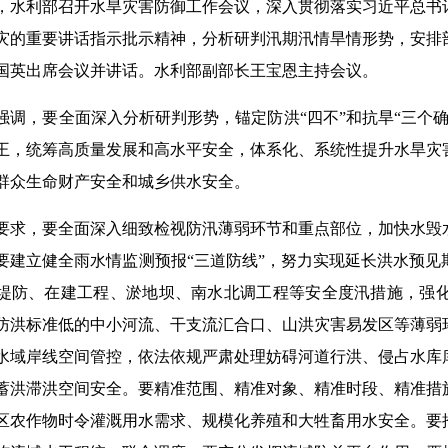
日，水利部召开水旱灾害防御工作会议，深入贯彻落实习近平总书
灾的重要讲话指示批示精神，分析研判汛期汛情旱情形势，安排部
国英出席会议并讲话。水利部副部长王宝恩主持会议。
强调，要全面深入分析研判形势，锚定防洪“四不”和抗旱“三个
王，统筹高质量发展和高水平安全，体系化、系统性提升水旱灾
群众生命财产安全和城乡供水安全。
要求，要全面深入细致检视防汛薄弱环节和重点部位，加快水毁
要建立健全雨水情监测预报“三道防线”，努力实现延长洪水预
堤防、在建工程、淤地坝、南水北调工程等安全度汛措施，强
防洪标准低的中小河流、干支流汇合口、山洪灾害易发区等薄弱
水域岸线空间管控，依法依规严肃处理妨碍河道行洪、侵占水库
蓄洪滞洪空间安全。要精准范围、精准对象、精准时段、精准措
区农作物时令灌溉用水需求、规模化养殖和大牲畜用水安全。要