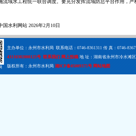
施流域水工程统一联合调度。要充分发挥流域防总平台作用，严
国水利网站 2026年2月10日
主办单位：永州市水利局 联系电话：0746-8361311 传 真：0746-8367503
43110302000125号
联系我们
网上投稿
地 址：湖南省永州市冷水滩区梅湾
版权所有：永州市水利局
湘ICP备05009375号
网站地图
网