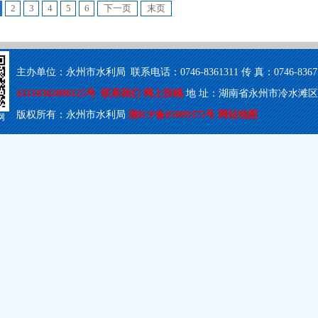
2
3
4
5
6
下一页
末页
主办单位：永州市水利局 联系电话：0746-8361311 传 真：0746-8367503
43110302000125号
联系我们
网上投稿
地 址：湖南省永州市冷水滩区梅湾
版权所有：永州市水利局
湘ICP备05009375号
网站地图
网