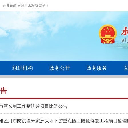
欢迎访问 永州市水利局 网站！
组织机构
政务公开
政务服务
公告
年全市河长制工作暗访片项目比选公告
滩区河东防洪堤宋家洲大坝下游重点险工险段修复工程项目监理服务