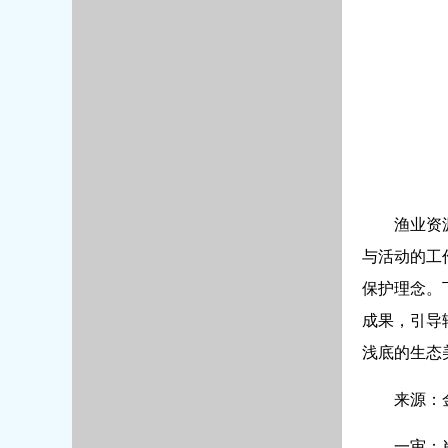
渔业资
与活动的工
保护理念。
成果，引导
浅底的生态
来源：
一审：