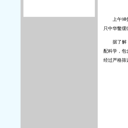
上午9
只中华鳖缓
据了解
配科学，包
经过严格筛