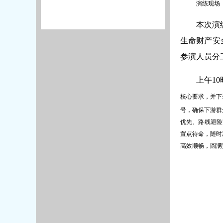
演练现场
本次演
生命财产安
参演人员分
上
午
10
核心要求，并下
号，确保下游群
优先、路线避险
置点待命，随时
高效顺畅，圆满