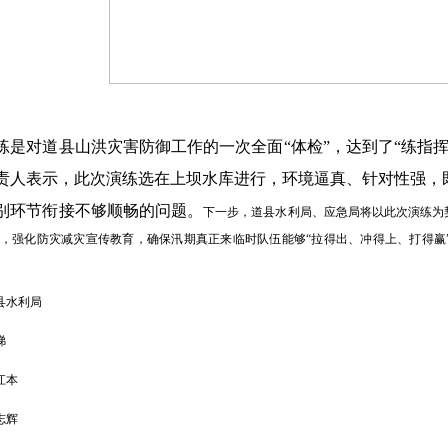
练是对道县山洪灾害防御工作的一次全面
“体检”，达到了“练
责人表示，此次演练选在上坝水库进行，环境逼真、针对性强，
别环节衔接不够顺畅的问题。
下一步，道县水利局、应急局将以此次演练为
，强化防灾减灾宣传教育，确保汛期真正来临时队伍能够
“拉得出、冲得上、打得
县水利局
娣
江本
志辉