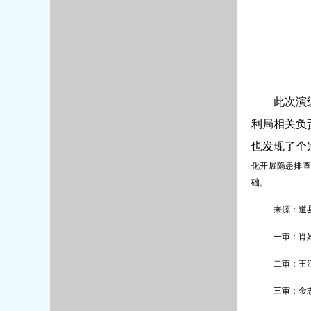
此次演
利局相关负
也发现了个
化开展隐患排查
础。
来源：道
一审：肖
二审：王
三审：金