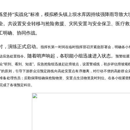
练坚持
“实战化”标准，模拟桥头镇上坝水库因持续强降雨导致
全。共设置安全转移与抢险救援、灾民安置与安全保卫、医疗救
工明确、协同作战。
时，演练正式启动。
指挥长第一时间在临时指挥部召开紧急部署会，明确各小
随着哨声响起，各职能小组迅速进入状态。
达应急处置指令。
预警组通
众
“听到、看到、知道”。应急抢险组迅速赶赴滑坡点，设置警戒线，初步评估滑坡规
”的原则，引导下游群众沿预定路线向高处安置点有序撤离，对行动不便的高龄群众
准备处理伤员；后勤保障组确保抢险物资、安置点生活物资及时到位。
在各小组紧密
完成了各项预定科目。