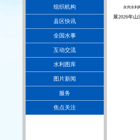
组织机构
永州水利
展2026
县区快讯
全国水事
互动交流
水利图库
图片新闻
服务
焦点关注