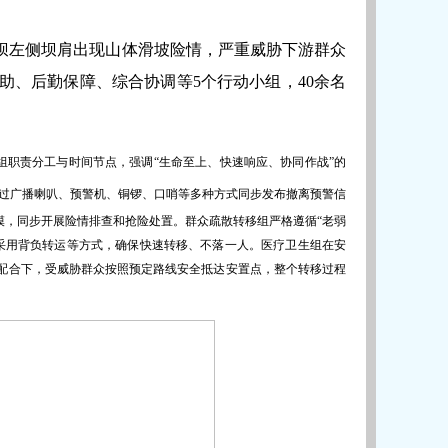
大坝左侧坝肩出现山体滑坡险情，严重威胁下游群众
助、后勤保障、综合协调等5个行动小组，40余名
组职责分工与时间节点，强调
“生命至上、快速响应、协同作战”的
过广播喇叭、预警机、铜锣、口哨等多种方式同步发布撤离预警信
模，同步开展险情排查和抢险处置。群众疏散转移组严格遵循“老弱
采用背负转运等方式，确保快速转移、不落一人。医疗卫生组在安
配合下，受威胁群众按照预定路线安全抵达安置点，整个转移过程