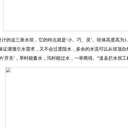
们设计的这三座水坝，它的特点就是‘小、巧、灵’。坝体高度高为
保证灌溉引水需求，又不会过度阻水，多余的水流可以从坝顶自
的‘开关’，旱时能蓄水，汛时能过水，一举两得。”道县拦水坝