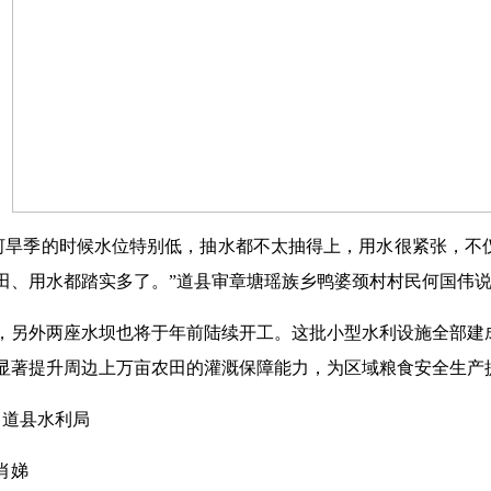
条河旱季的时候水位特别低，抽水都不太抽得上，用水很紧张，
田、用水都踏实多了。”道县审章塘瑶族乡鸭婆颈村村民何国伟
，另外两座水坝也将于年前陆续开工。这批小型水利设施全部建
显著提升周边上万亩农田的灌溉保障能力，为区域粮食安全生产
道县水利局
肖娣