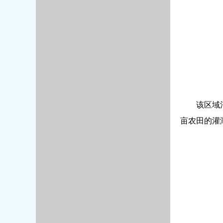
该区域
亩农田的灌