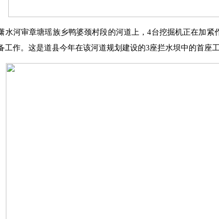
潇水河审章塘瑶族乡鸭婆颈村段的河道上，4台挖掘机正在加紧
备工作。这是道县今年在该河道规划建设的3座拦水坝中的首座