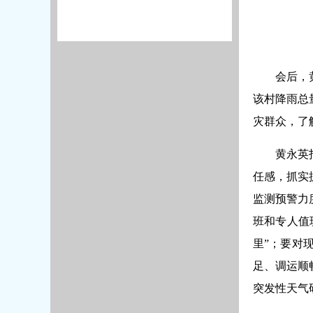
会后，
该村降雨总
灾群众，了
黄永英
任感，抓实
监测预警力
班和专人值
里”；要对
足、调运顺
突发性天气