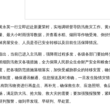
黄永英一行立即赶赴新夏荣村，实地调研督导防汛救灾工作。黄
量、最大小时雨强等数据，并查看水稻、烟田等作物受淹、倒伏
解房屋安全、人员是否已安全转移以及目前生活保障情况。
指出，当前已进入主汛期，强降雨过程多发，各级各部门要始终
抓细防汛救灾各项措施，全力保障人民群众生命财产安全和粮食
度，把各项防范措施落细落实，加快受威胁群众的转移安置，确
班制度，确保通讯畅通、信息报送及时准确，一旦发生险情灾情
现有防汛物资进行再盘点、再补充，确保救生衣、应急照明、食
畅，满足防大汛、抢大险、救大灾的需要；要加强预报预警，紧
研判预警，做到早发现、早研判、早处置。