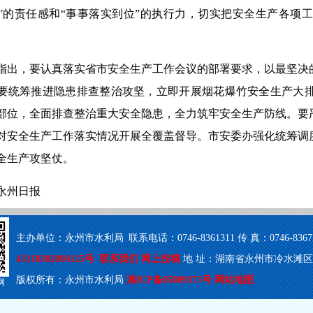
”的责任感和“事事落实到位”的执行力，切实把安全生产各项
指出，要认真落实省市安全生产工作会议的部署要求，以最坚决
要统筹推进隐患排查整治攻坚，立即开展烟花爆竹安全生产大
部位，全面排查整治重大安全隐患，全力筑牢安全生产防线。要
对安全生产工作落实情况开展全覆盖督导。市安委办强化统筹调
全生产攻坚仗。
永州日报
主办单位：永州市水利局 联系电话：0746-8361311 传 真：0746-8367503
43110302000125号
联系我们
网上投稿
地 址：湖南省永州市冷水滩区梅湾
版权所有：永州市水利局
湘ICP备05009375号
网站地图
网